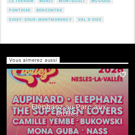
LE TERRAIN
MERCI
MONTSOULT
MUSIQUE
PONTOISE
RENCONTRE
SOISY-SOUS-MONTMORENCY
VAL D'OISE
Vous aimerez aussi
ACTUALITÉ
2
Elephanz au Parc aux
étoiles