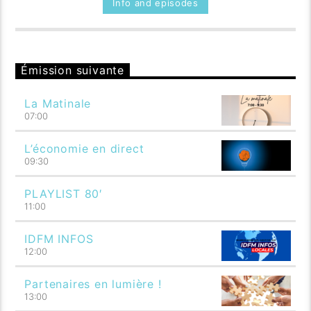
Info and episodes
Émission suivante
La Matinale
07:00
L’économie en direct
09:30
PLAYLIST 80′
11:00
IDFM INFOS
12:00
Partenaires en lumière !
13:00