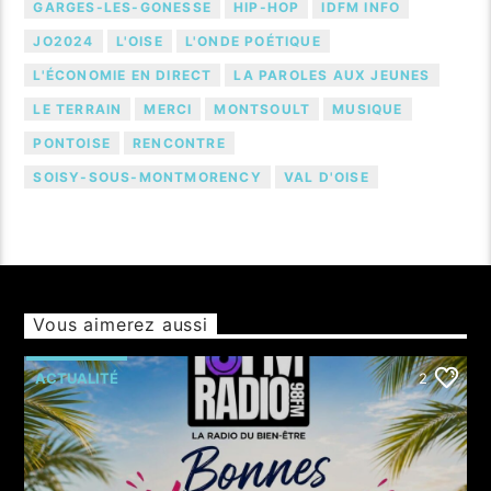
GARGES-LES-GONESSE
HIP-HOP
IDFM INFO
JO2024
L'OISE
L'ONDE POÉTIQUE
L'ÉCONOMIE EN DIRECT
LA PAROLES AUX JEUNES
LE TERRAIN
MERCI
MONTSOULT
MUSIQUE
PONTOISE
RENCONTRE
SOISY-SOUS-MONTMORENCY
VAL D'OISE
Vous aimerez aussi
ACTUALITÉ
2