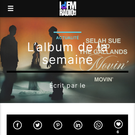
ACTUALITÉ
L’album de la
semaine
Écrit par
le
6