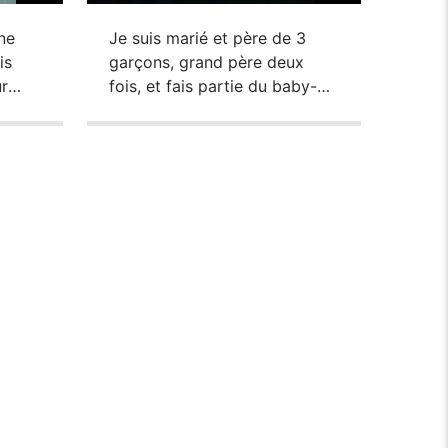
ine
Je suis marié et père de 3
is
garçons, grand père deux
r
fois, et fais partie du baby-
cé
boom. Je suis passionné de
différentes sortes de musique
s
: Les Sixties , la Country
Music, le Rock n Roll… Depuis
fets
près de 30 ans j’anime
fois
l’émission Souvenirs
Souvenirs devenue Country &
e,
Souvenirs et je suis
administrateur de […]
 Mon