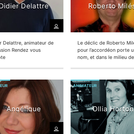
D'ADMINISTRATION
Didier Delattre
Roberto Milé
r Delattre, animateur de
Le déclic de Roberto Mil
ission Rendez vous
pour l’accordéon porte u
te
nom, et dans le milieu de
musique et plus
particulièrement de
l’accordéon, « non pas d
moindres », puisqu’il s’ag
EUR
ANIMATEUR
celui d’Aimable, dont le t
émerveilla à tout jamais 
jeune Roberto…
Angélique
Ollia Horton