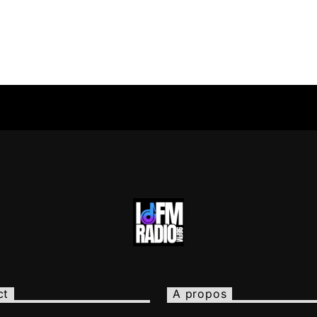
ct
A propos