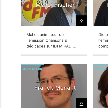
DÉDICACES
Mehdi Fischer
IDFM WEEKEND
Mehdi, animateur de
Didie
l'émission Chansons &
l'ém
dédicaces sur IDFM RADIO.
comp
ANIMATEUR
ANIMAT
Franck Menant