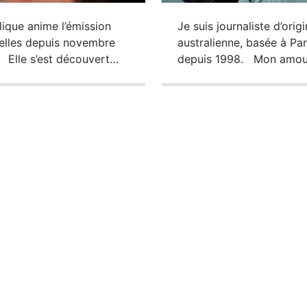
ique anime l’émission
Je suis journaliste d’orig
celles depuis novembre
australienne, basée à Par
 Elle s’est découvert
depuis 1998. Mon amou
assion pour la radio, en
pour la radio a commen
nt sur Europe1, alors
très jeune. Vers 8 ans je
le était Jury des lectrices
m’amusait à produire me
le. Sa formation est
émissions avec un
tique et artistique. Elle a
magnétophone et des ef
é un Bac Musique,
sonores artisanales! Une 
u le diplôme de l’Ecole
mon diplôme de
uvre et une licence
Communications en poch
toire de l’Art à la […]
j’ai décidé de voyager et
d’apprendre le français.
parcours […]