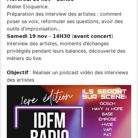
Atelier Eloquence.
Préparation des interview des artistes : comment
poser sa voix, reformuler ses questions, avoir des
outils d’improvisation…
𝗦𝗮𝗺𝗲𝗱𝗶 𝟭𝟵 𝗻𝗼𝘃 – 𝟭𝟰𝗛𝟯𝟬 (𝗮𝘃𝗮𝗻𝘁 𝗰𝗼𝗻𝗰𝗲𝗿𝘁)
Interview des artistes, moments d’échanges
privilégiés pendant leurs balances, découverte des
métiers du live.
𝗢𝗯𝗷𝗲𝗰𝘁𝗶𝗳 : Réaliser un podcast vidéo des interviews
des artistes