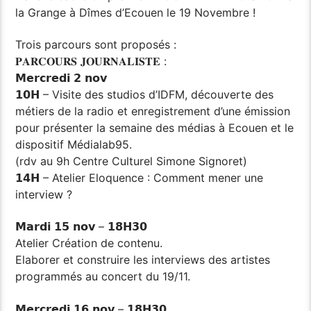
la Grange à Dîmes d’Ecouen le 19 Novembre !
Trois parcours sont proposés :
𝐏𝐀𝐑𝐂𝐎𝐔𝐑𝐒 𝐉𝐎𝐔𝐑𝐍𝐀𝐋𝐈𝐒𝐓𝐄 :
𝗠𝗲𝗿𝗰𝗿𝗲𝗱𝗶 𝟮 𝗻𝗼𝘃
𝟭𝟬𝗛 – Visite des studios d’IDFM, découverte des
métiers de la radio et enregistrement d’une émission
pour présenter la semaine des médias à Ecouen et le
dispositif Médialab95.
(rdv au 9h Centre Culturel Simone Signoret)
𝟭𝟰𝗛 – Atelier Eloquence : Comment mener une
interview ?
𝗠𝗮𝗿𝗱𝗶 𝟭𝟱 𝗻𝗼𝘃 – 𝟭𝟴𝗛𝟯𝟬
Atelier Création de contenu.
Elaborer et construire les interviews des artistes
programmés au concert du 19/11.
𝗠𝗲𝗿𝗰𝗿𝗲𝗱𝗶 𝟭𝟲 𝗻𝗼𝘃 – 𝟭𝟴𝗛𝟯𝟬