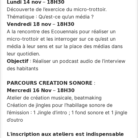
𝗟𝘂𝗻𝗱𝗶 𝟭𝟰 𝗻𝗼𝘃 – 𝟭𝟴𝗛𝟯𝟬
Découverte de l’exercice du micro-trottoir.
Thématique : Qu’est-ce qu’un média ?
𝗩𝗲𝗻𝗱𝗿𝗲𝗱𝗶 𝟭𝟴 𝗻𝗼𝘃 – 𝟭𝟴𝗛𝟯𝟬
A la rencontre des Ecouennais pour réaliser un
micro-trottoir et les interroger sur ce qu’est un
média à leur sens et sur la place des médias dans
leur quotidien.
𝗢𝗯𝗷𝗲𝗰𝘁𝗶𝗳 : Réaliser un podcast audio de l’interview
des habitants
𝗣𝗔𝗥𝗖𝗢𝗨𝗥𝗦 𝗖𝗥𝗘𝗔𝗧𝗜𝗢𝗡 𝗦𝗢𝗡𝗢𝗥𝗘 :
𝗠𝗲𝗿𝗰𝗿𝗲𝗱𝗶 𝟭𝟲 𝗡𝗼𝘃 – 𝟭𝟴𝗛𝟯𝟬
Atelier de création musicale, beatmaking
Création de jingles pour l’habillage sonore de
l’émission : 1 Jingle d’intro ; 1 fond sonore et 1 jingle
d’outro
𝗟’𝗶𝗻𝘀𝗰𝗿𝗶𝗽𝘁𝗶𝗼𝗻 𝗮𝘂𝘅 𝗮𝘁𝗲𝗹𝗶𝗲𝗿𝘀 𝗲𝘀𝘁 𝗶𝗻𝗱𝗶𝘀𝗽𝗲𝗻𝘀𝗮𝗯𝗹𝗲