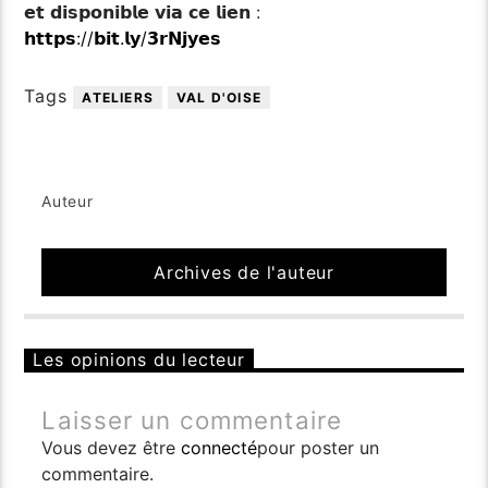
𝗲𝘁 𝗱𝗶𝘀𝗽𝗼𝗻𝗶𝗯𝗹𝗲 𝘃𝗶𝗮 𝗰𝗲 𝗹𝗶𝗲𝗻 :
𝗵𝘁𝘁𝗽𝘀://𝗯𝗶𝘁.𝗹𝘆/𝟯𝗿𝗡𝗷𝘆𝗲𝘀
Tags
ATELIERS
VAL D'OISE
Auteur
Archives de l'auteur
Les opinions du lecteur
Laisser un commentaire
Vous devez être
connecté
pour poster un
commentaire.