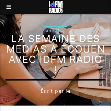
ACTUALITÉ
LA SEMAINE DES
MEDIAS A ECOUEN
AVEC IDFM RADIO
!
Écrit par
le