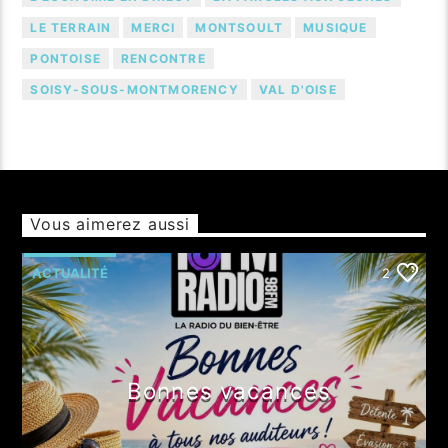
LE TERRAIN
MERCI
MONTSOULT
MUSIQUE
PONTOISE
RENCONTRE
SOISY-SOUS-MONTMORENCY
VAL D'OISE
Vous aimerez aussi
ACTUALITÉ
2
Bonnes vacances