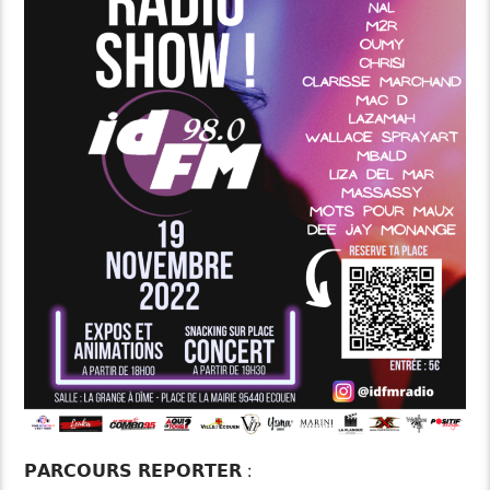
𝗣𝗔𝗥𝗖𝗢𝗨𝗥𝗦 𝗥𝗘𝗣𝗢𝗥𝗧𝗘𝗥 :