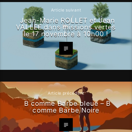
Article suivant
Jean-Marie ROLLET et Jean
VALLEE dans missions vertes
le 17 novembre à 10h00 !
Article précédent
B comme Barbe bleue – B
comme Barbe Noire