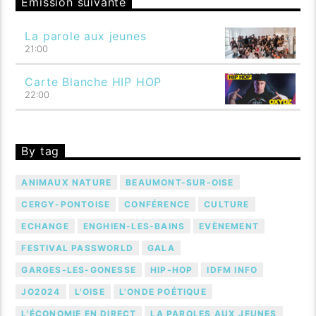
Émission suivante
La parole aux jeunes
21:00
Carte Blanche HIP HOP
22:00
By tag
ANIMAUX NATURE
BEAUMONT-SUR-OISE
CERGY-PONTOISE
CONFÉRENCE
CULTURE
ECHANGE
ENGHIEN-LES-BAINS
EVÈNEMENT
FESTIVAL PASSWORLD
GALA
GARGES-LES-GONESSE
HIP-HOP
IDFM INFO
JO2024
L'OISE
L'ONDE POÉTIQUE
L'ÉCONOMIE EN DIRECT
LA PAROLES AUX JEUNES