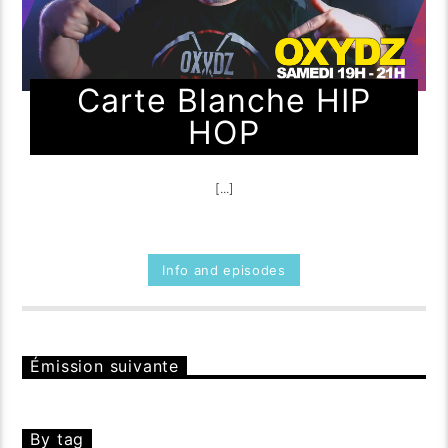
Carte Blanche HIP
HOP
[...]
Info and episodes
Émission suivante
By tag