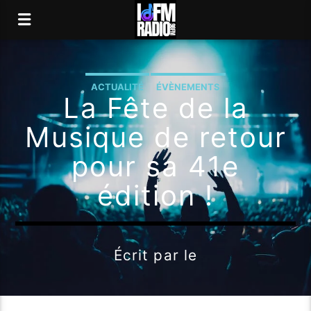
ACTUALITÉ
ÉVÈNEMENTS
La Fête de la
Musique de retour
pour sa 41e
édition !
Écrit par
le