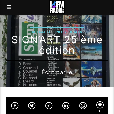
ACTUALITÉ
INFOS LOCALES
SIGN’ART 25 ème
édition
Écrit par
le
2