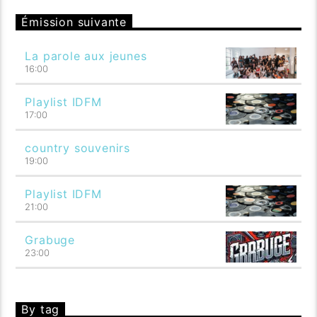
Émission suivante
La parole aux jeunes
16:00
Playlist IDFM
17:00
country souvenirs
19:00
Playlist IDFM
21:00
Grabuge
23:00
By tag