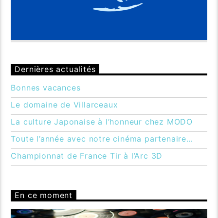
Dernières actualités
Bonnes vacances
Le domaine de Villarceaux
La culture Japonaise à l’honneur chez MODO
Toute l’année avec notre cinéma partenaire…
Championnat de France Tir à l’Arc 3D
En ce moment