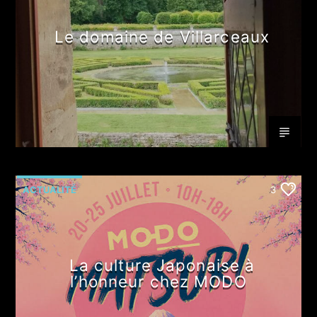
Le domaine de Villarceaux
ACTUALITÉ
3
La culture Japonaise à
l’honneur chez MODO