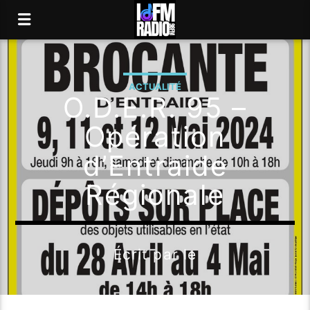
ACTUALITÉ
O.D.E.R. 95 –
Opération
d’Entraide
Régionale
Écrit par
le