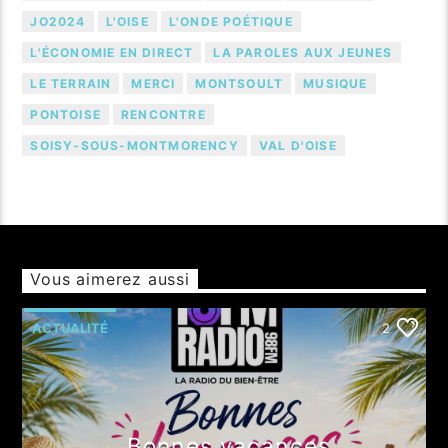
JO2024
L'OISE
L'ONDE POÉTIQUE
L'ÉCONOMIE EN DIRECT
LA PAROLES AUX JEUNES
LE TERRAIN
MERCI
MONTSOULT
MUSIQUE
PONTOISE
RENCONTRE
SOISY-SOUS-MONTMORENCY
VAL D'OISE
Vous aimerez aussi
ACTUALITÉ
2
Bonnes vacances