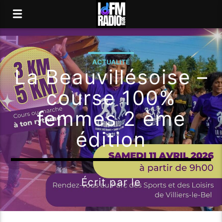
ACTUALITÉ
La Beauvillésoise –
course 100%
femmes 2 ème
édition
Écrit par
le