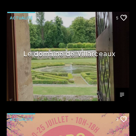
ACTUALITÉ
5
Le domaine de Villarceaux
ACTUALITÉ
3