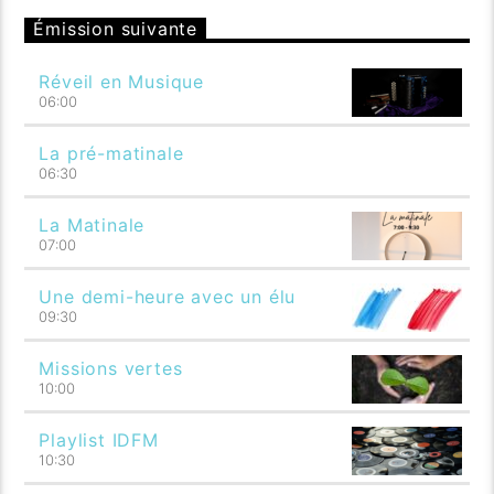
Émission suivante
Réveil en Musique
06:00
La pré-matinale
06:30
La Matinale
07:00
Une demi-heure avec un élu
09:30
Missions vertes
10:00
Playlist IDFM
10:30