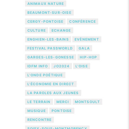
ANIMAUX NATURE
BEAUMONT-SUR-OISE
CERGY-PONTOISE
CONFÉRENCE
CULTURE
ECHANGE
ENGHIEN-LES-BAINS
EVÈNEMENT
FESTIVAL PASSWORLD
GALA
GARGES-LES-GONESSE
HIP-HOP
IDFM INFO
JO2024
L'OISE
L'ONDE POÉTIQUE
L'ÉCONOMIE EN DIRECT
LA PAROLES AUX JEUNES
LE TERRAIN
MERCI
MONTSOULT
MUSIQUE
PONTOISE
RENCONTRE
SOISY-SOUS-MONTMORENCY