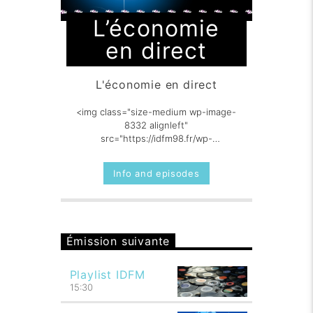
L’économie
en direct
L'économie en direct
<img class="size-medium wp-image-
8332 alignleft"
src="https://idfm98.fr/wp-
content/uploads/2023/03/Leconomie-
300x300.png" alt="" width="300"
Info and episodes
height="300" [...]
Émission suivante
Playlist IDFM
15:30