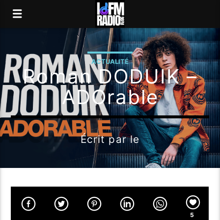
ACTUALITÉ
Roman DODUIK –
ADOrable
Écrit par
le
5