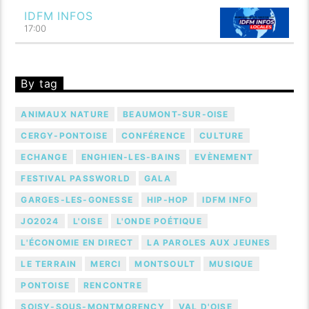
IDFM INFOS
17:00
By tag
ANIMAUX NATURE
BEAUMONT-SUR-OISE
CERGY-PONTOISE
CONFÉRENCE
CULTURE
ECHANGE
ENGHIEN-LES-BAINS
EVÈNEMENT
FESTIVAL PASSWORLD
GALA
GARGES-LES-GONESSE
HIP-HOP
IDFM INFO
JO2024
L'OISE
L'ONDE POÉTIQUE
L'ÉCONOMIE EN DIRECT
LA PAROLES AUX JEUNES
LE TERRAIN
MERCI
MONTSOULT
MUSIQUE
PONTOISE
RENCONTRE
SOISY-SOUS-MONTMORENCY
VAL D'OISE