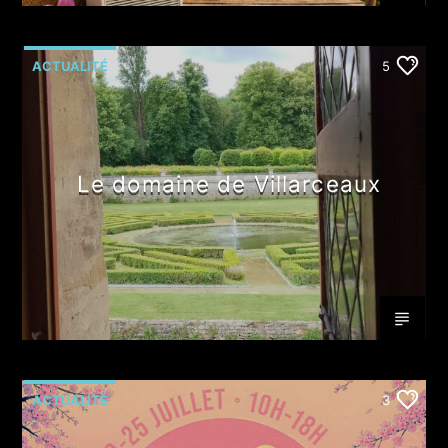
ACTUALITÉ
5
Le domaine de Villarceaux
ACTUALITÉ
3