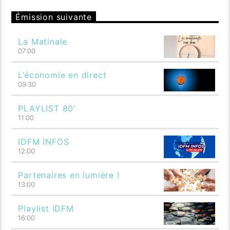
Émission suivante
La Matinale
07:00
L’économie en direct
09:30
PLAYLIST 80′
11:00
IDFM INFOS
12:00
Partenaires en lumière !
13:00
Playlist IDFM
16:00