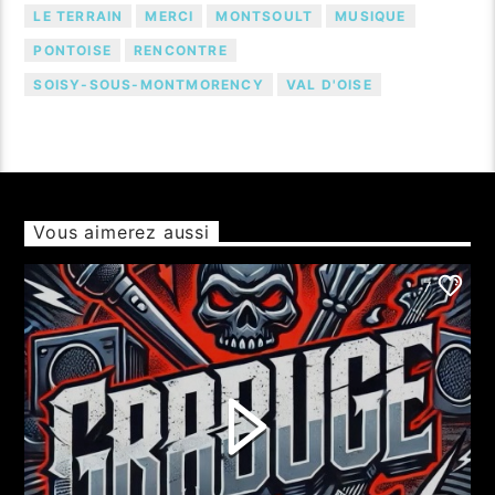
LE TERRAIN
MERCI
MONTSOULT
MUSIQUE
PONTOISE
RENCONTRE
SOISY-SOUS-MONTMORENCY
VAL D'OISE
Vous aimerez aussi
7