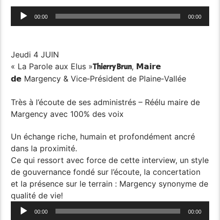
Lecteur
00:00
00:00
audio
Jeudi 4 JUIN
« La Parole aux Elus »
,
Thierry Brun
𝗠𝗮𝗶𝗿𝗲
Margency & Vice‑Président de Plaine‑Vallée
𝗱𝗲
Très à l’écoute de ses administrés – Réélu maire de
Margency avec 100% des voix
Un échange riche, humain et profondément ancré
dans la proximité.
Ce qui ressort avec force de cette interview, un style
de gouvernance fondé sur l’écoute, la concertation
et la présence sur le terrain : Margency synonyme de
qualité de vie!
Lecteur
00:00
00:00
audio