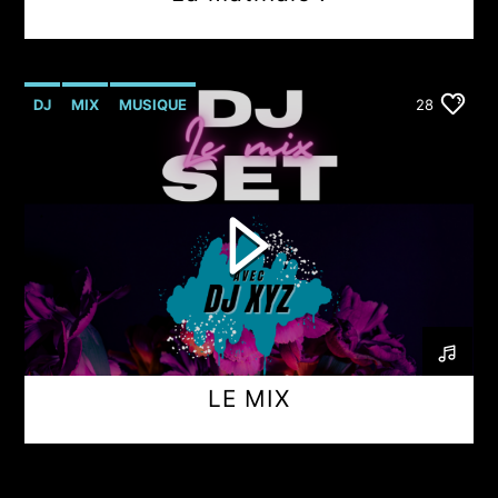
DJ
MIX
MUSIQUE
28
LE MIX