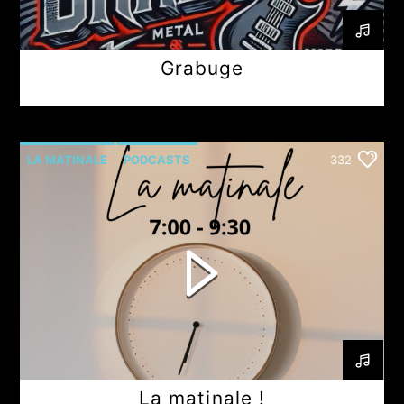
Grabuge
LA MATINALE
PODCASTS
332
La matinale !