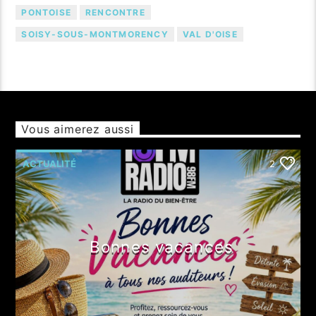
PONTOISE
RENCONTRE
SOISY-SOUS-MONTMORENCY
VAL D'OISE
Vous aimerez aussi
ACTUALITÉ
2
Bonnes vacances