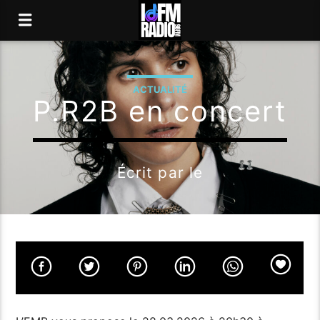
ACTUALITÉ
P.R2B en concert
Écrit par
le