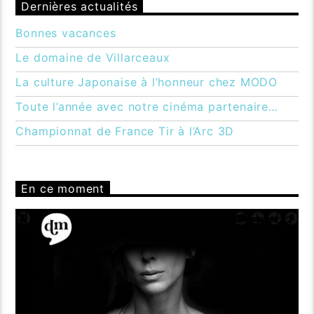
Dernières actualités
Bonnes vacances
Le domaine de Villarceaux
La culture Japonaise à l’honneur chez MODO
Toute l’année avec notre cinéma partenaire…
Championnat de France Tir à l’Arc 3D
En ce moment