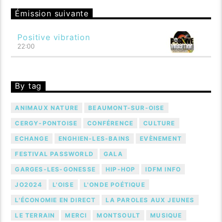
Émission suivante
Positive vibration
22:00
By tag
ANIMAUX NATURE
BEAUMONT-SUR-OISE
CERGY-PONTOISE
CONFÉRENCE
CULTURE
ECHANGE
ENGHIEN-LES-BAINS
EVÈNEMENT
FESTIVAL PASSWORLD
GALA
GARGES-LES-GONESSE
HIP-HOP
IDFM INFO
JO2024
L'OISE
L'ONDE POÉTIQUE
L'ÉCONOMIE EN DIRECT
LA PAROLES AUX JEUNES
LE TERRAIN
MERCI
MONTSOULT
MUSIQUE