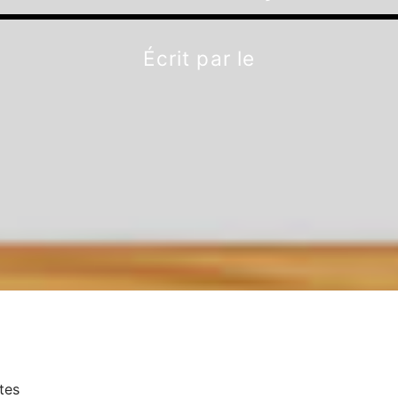
Écrit par
le
tes