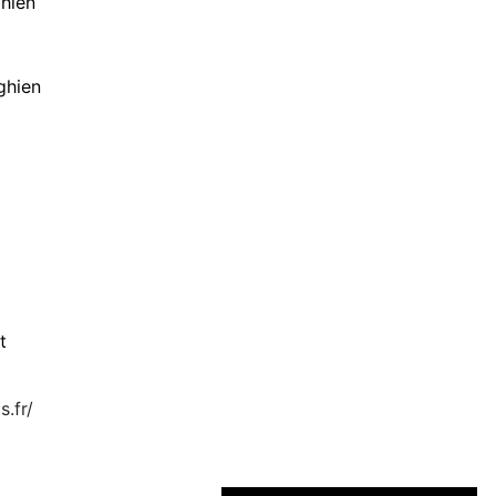
ghien
ghien
t
.fr/