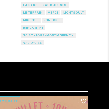
LA PAROLES AUX JEUNES
LE TERRAIN
MERCI
MONTSOULT
MUSIQUE
PONTOISE
RENCONTRE
SOISY-SOUS-MONTMORENCY
VAL D'OISE
ACTUALITÉ
3