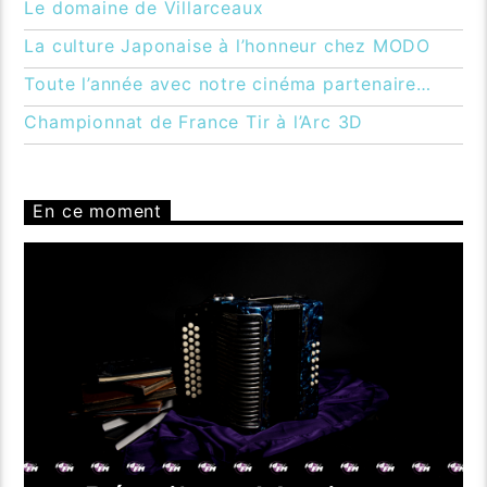
Le domaine de Villarceaux
La culture Japonaise à l’honneur chez MODO
Toute l’année avec notre cinéma partenaire…
Championnat de France Tir à l’Arc 3D
En ce moment