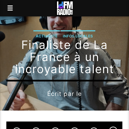
ACTUALITÉ
INFOS LOCALES
Finaliste de La
France à un
incroyable talent
Écrit par
le