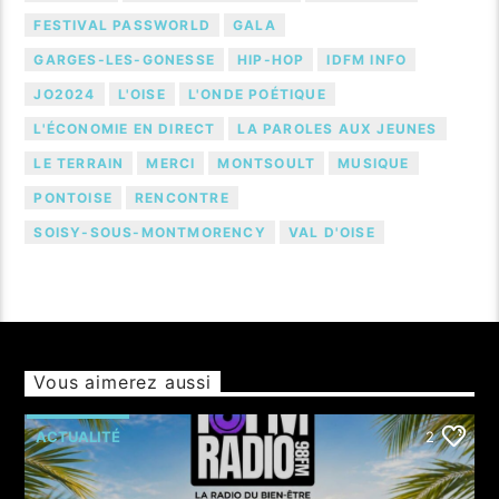
FESTIVAL PASSWORLD
GALA
GARGES-LES-GONESSE
HIP-HOP
IDFM INFO
JO2024
L'OISE
L'ONDE POÉTIQUE
L'ÉCONOMIE EN DIRECT
LA PAROLES AUX JEUNES
LE TERRAIN
MERCI
MONTSOULT
MUSIQUE
PONTOISE
RENCONTRE
SOISY-SOUS-MONTMORENCY
VAL D'OISE
Vous aimerez aussi
ACTUALITÉ
2