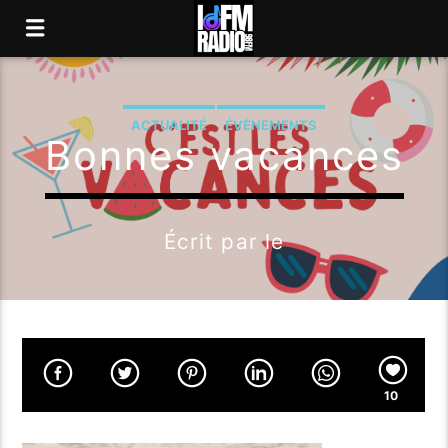
ACTUALITÉ
ÉVÈNEMENTS
Bonnes vacances
Écrit par
le
10