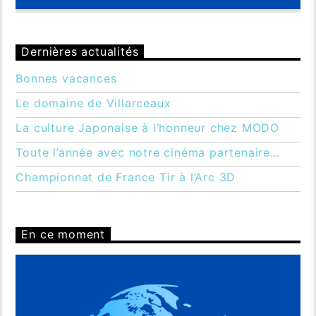
Dernières actualités
Bonnes vacances
Le domaine de Villarceaux
La culture Japonaise à l’honneur chez MODO
Toute l’année avec notre cinéma partenaire…
Championnat de France Tir à l’Arc 3D
En ce moment