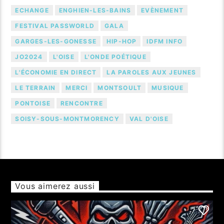
ECHANGE
ENGHIEN-LES-BAINS
EVÈNEMENT
FESTIVAL PASSWORLD
GALA
GARGES-LES-GONESSE
HIP-HOP
IDFM INFO
JO2024
L'OISE
L'ONDE POÉTIQUE
L'ÉCONOMIE EN DIRECT
LA PAROLES AUX JEUNES
LE TERRAIN
MERCI
MONTSOULT
MUSIQUE
PONTOISE
RENCONTRE
SOISY-SOUS-MONTMORENCY
VAL D'OISE
Vous aimerez aussi
7