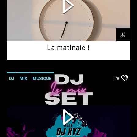
La matinale !
DJ
MIX
MUSIQUE
28