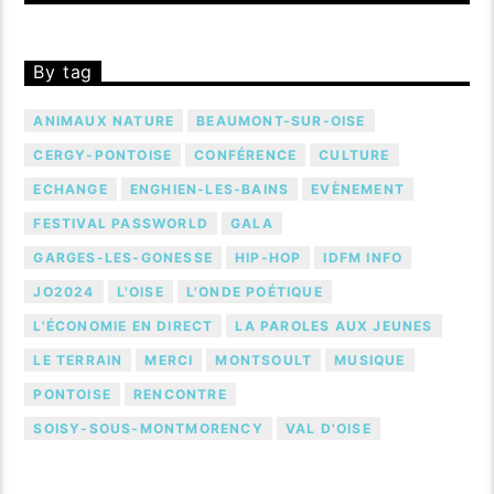
By tag
ANIMAUX NATURE
BEAUMONT-SUR-OISE
CERGY-PONTOISE
CONFÉRENCE
CULTURE
ECHANGE
ENGHIEN-LES-BAINS
EVÈNEMENT
FESTIVAL PASSWORLD
GALA
GARGES-LES-GONESSE
HIP-HOP
IDFM INFO
JO2024
L'OISE
L'ONDE POÉTIQUE
L'ÉCONOMIE EN DIRECT
LA PAROLES AUX JEUNES
LE TERRAIN
MERCI
MONTSOULT
MUSIQUE
PONTOISE
RENCONTRE
SOISY-SOUS-MONTMORENCY
VAL D'OISE