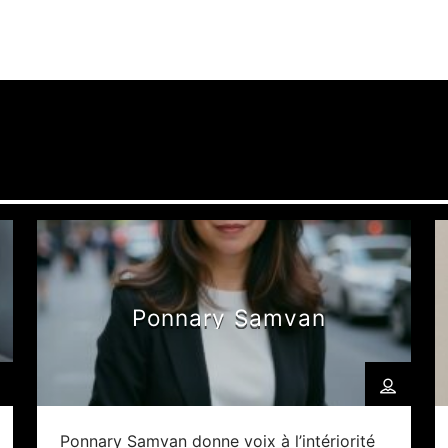
Ponnary Samvan
Ponnary Samvan donne voix à l’intériorité