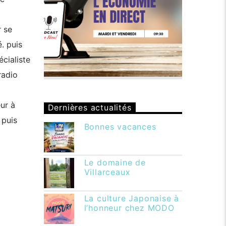
r se
. puis
écialiste
radio
eur à
Dernières actualités
 puis
Bonnes vacances
Le domaine de
Villarceaux
La culture Japonaise à
l’honneur chez MODO