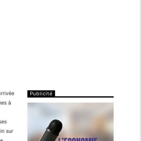
rrivée
Publicité
nes à
ses
in sur
ie