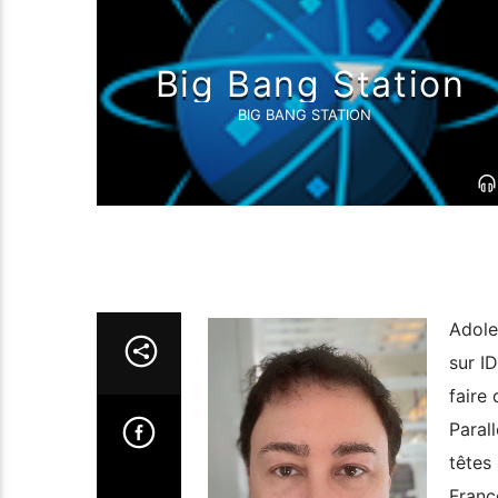
Big Bang Station
BIG BANG STATION
Adole
sur I
faire 
Paral
têtes 
Franc