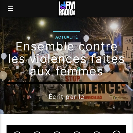
ACTUALITÉ
Ensemble contre
les violences faites
aux femmes
Écrit par
le