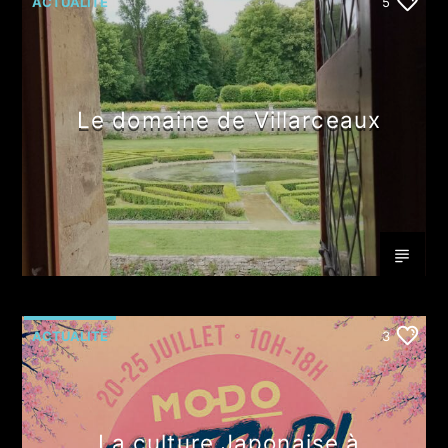
ACTUALITÉ
5
Le domaine de Villarceaux
ACTUALITÉ
3
La culture Japonaise à