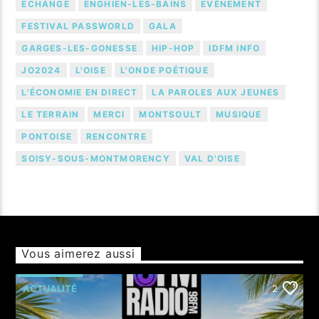
ECHANGE
ENGHIEN-LES-BAINS
EVÈNEMENT
FESTIVAL PASSWORLD
GALA
GARGES-LES-GONESSE
HIP-HOP
IDFM INFO
JO2024
L'OISE
L'ONDE POÉTIQUE
L'ÉCONOMIE EN DIRECT
LA PAROLES AUX JEUNES
LE TERRAIN
MERCI
MONTSOULT
MUSIQUE
PONTOISE
RENCONTRE
SOISY-SOUS-MONTMORENCY
VAL D'OISE
Vous aimerez aussi
ACTUALITÉ
2