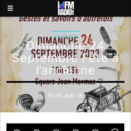
ACTUALITÉ
Dimanche 24
Septembre Fête à
l’ancienne
Écrit par
le