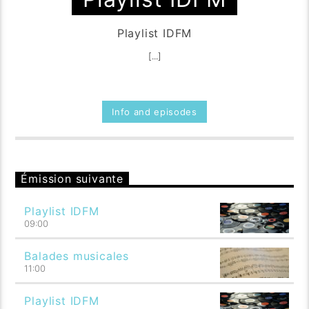
Playlist IDFM
[...]
Info and episodes
Émission suivante
Playlist IDFM
09:00
Balades musicales
11:00
Playlist IDFM