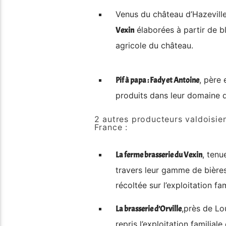
Venus du château d’Hazevill
élaborées à partir de bl
Vexin
agricole du château.
, père 
Pif à papa : Fady et Antoine
produits dans leur domaine d
2 autres producteurs valdoisien
France :
, tenu
La ferme brasserie du Vexin
travers leur gamme de bières
récoltée sur l’exploitation fam
,près de Lo
La brasserie d’Orville
repris l’exploitation familial