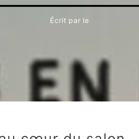
Écrit par
le
au cœur du salon