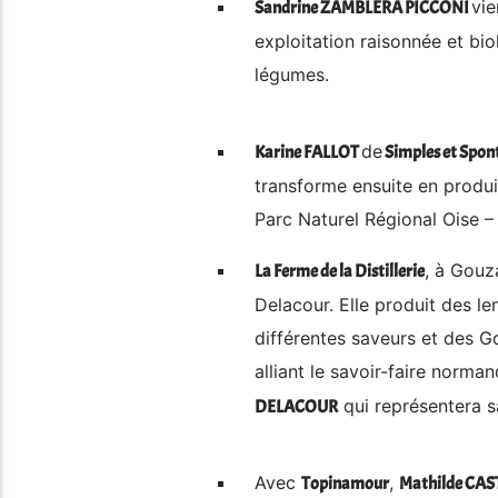
vie
Sandrine ZAMBLERA PICCONI
exploitation raisonnée et b
légumes.
de
Karine FALLOT
Simples et Spon
transforme ensuite en produit
Parc Naturel Régional Oise –
, à Gouz
La Ferme de la Distillerie
Delacour. Elle produit des le
différentes saveurs et des Go
alliant le savoir-faire norma
qui représentera sa
DELACOUR
Avec
,
Topinamour
Mathilde CA