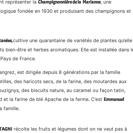
nt représenter la
, une
Champignonnière de la
Marianne
iologique fondée en 1930 et produisant des champignons et
cultive une quarantaine de variétés de plantes qu’elle
tanées,
s bien-être et herbes aromatiques. Elle est installée dans l
 Pays de France.
angrez, est dirigée depuis 8 générations par la famille
ntilles, des haricots secs, de la farine, des moutardes aux
uzignys, des biscuits nature, au caramel ou façon tatin,
nd et la farine de blé Apache de la ferme. C’est
Emmanuel
 famille.
récolte les fruits et légumes dont on ne veut pas à
STAGNI