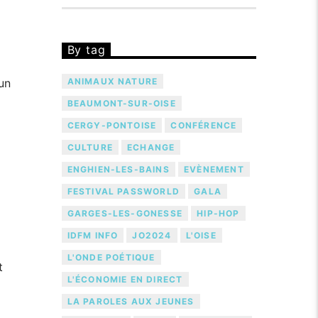
By tag
un
ANIMAUX NATURE
BEAUMONT-SUR-OISE
CERGY-PONTOISE
CONFÉRENCE
CULTURE
ECHANGE
ENGHIEN-LES-BAINS
EVÈNEMENT
FESTIVAL PASSWORLD
GALA
GARGES-LES-GONESSE
HIP-HOP
IDFM INFO
JO2024
L'OISE
L'ONDE POÉTIQUE
t
L'ÉCONOMIE EN DIRECT
LA PAROLES AUX JEUNES