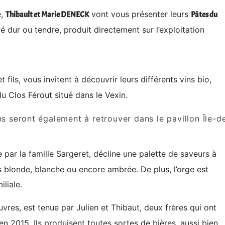
e,
vont vous présenter leurs
Thibault et Marie DENECK
Pâtes du
é dur ou tendre, produit directement sur l’exploitation
et fils, vous invitent à découvrir leurs différents vins bio,
u Clos Férout situé dans le Vexin.
s seront également à retrouver dans le pavillon Île-d
e par la famille Sargeret, décline une palette de saveurs à
 blonde, blanche ou encore ambrée. De plus, l’orge est
iliale.
uvres, est tenue par Julien et Thibaut, deux frères qui ont
e en 2015. Ils produisent toutes sortes de bières, aussi bien