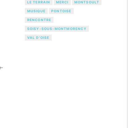
LE TERRAIN
MERCI
MONTSOULT
MUSIQUE
PONTOISE
RENCONTRE
SOISY-SOUS-MONTMORENCY
VAL D'OISE
e-