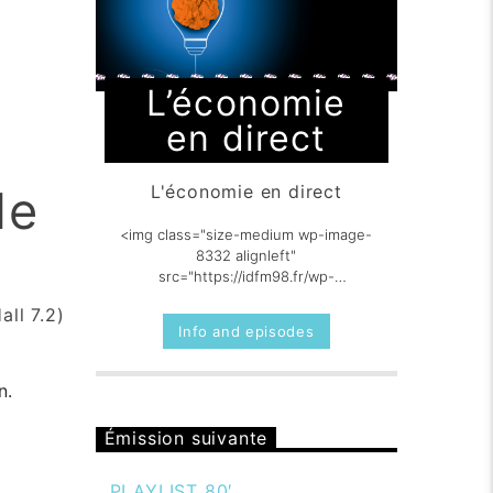
L’économie
en direct
le
L'économie en direct
<img class="size-medium wp-image-
8332 alignleft"
src="https://idfm98.fr/wp-
content/uploads/2023/03/Leconomie-
all 7.2)
300x300.png" alt="" width="300"
Info and episodes
height="300" [...]
n.
Émission suivante
PLAYLIST 80′