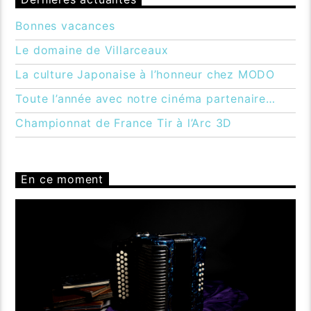
Bonnes vacances
Le domaine de Villarceaux
La culture Japonaise à l’honneur chez MODO
Toute l’année avec notre cinéma partenaire…
Championnat de France Tir à l’Arc 3D
En ce moment