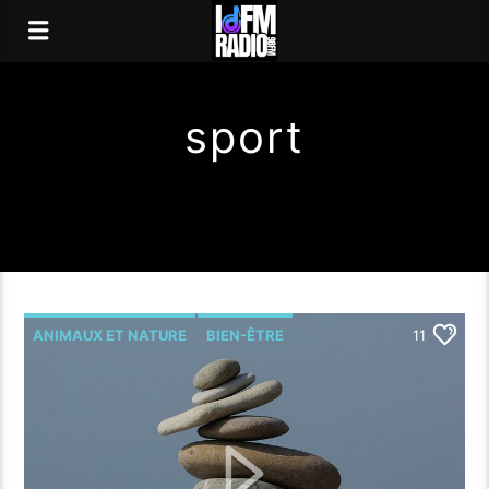
sport
ANIMAUX ET NATURE
BIEN-ÊTRE
11
FORME
HYPNOSE
SANTÉ
SPORT
YOGA