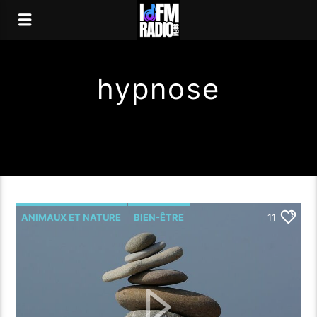
hypnose
ANIMAUX ET NATURE
BIEN-ÊTRE
11
FORME
HYPNOSE
SANTÉ
SPORT
YOGA