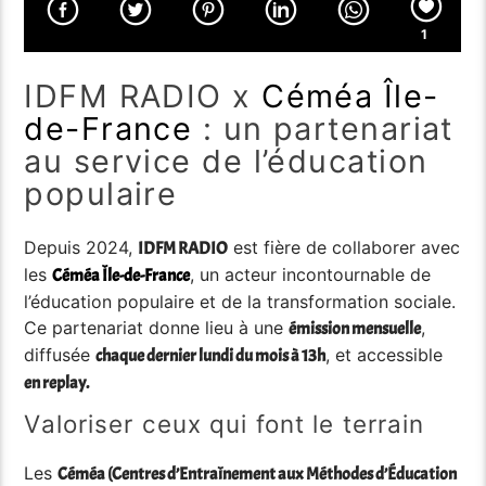
1
IDFM RADIO x
Céméa Île-
de-France
: un partenariat
au service de l’éducation
populaire
Depuis 2024,
est fière de collaborer avec
IDFM RADIO
les
, un acteur incontournable de
Céméa Île-de-France
l’éducation populaire et de la transformation sociale.
Ce partenariat donne lieu à une
,
émission mensuelle
diffusée
, et accessible
chaque dernier lundi du mois à 13h
en replay.
Valoriser ceux qui font le terrain
Les
Céméa (Centres d’Entraînement aux Méthodes d’Éducation