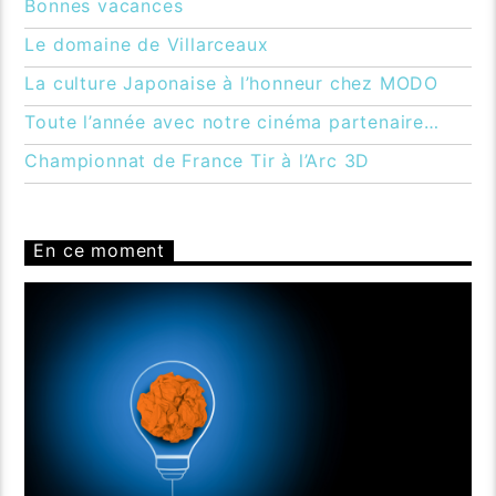
Bonnes vacances
Le domaine de Villarceaux
La culture Japonaise à l’honneur chez MODO
Toute l’année avec notre cinéma partenaire…
Championnat de France Tir à l’Arc 3D
En ce moment