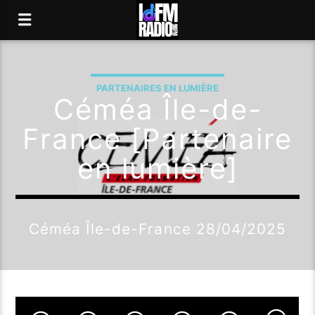
PARTENAIRES EN LUMIÈRE
Céméa Île-de-
France [Partenaire
en lumière]
Céméa Île-de-France 28/04/2025