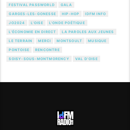
FESTIVAL PASSWORLD
GALA
GARGES-LES-GONESSE
HIP-HOP
IDFM INFO
JO2024
L'OISE
L'ONDE POÉTIQUE
L'ÉCONOMIE EN DIRECT
LA PAROLES AUX JEUNES
LE TERRAIN
MERCI
MONTSOULT
MUSIQUE
PONTOISE
RENCONTRE
SOISY-SOUS-MONTMORENCY
VAL D'OISE