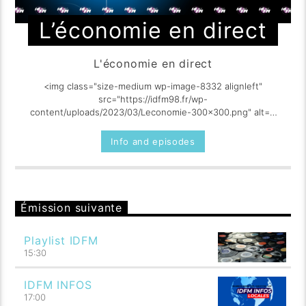
L’économie en direct
L'économie en direct
<img class="size-medium wp-image-8332 alignleft"
src="https://idfm98.fr/wp-
content/uploads/2023/03/Leconomie-300x300.png" alt=""
width="300" height="300" [...]
Info and episodes
Émission suivante
Playlist IDFM
15:30
IDFM INFOS
17:00