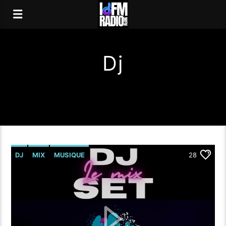
Dj
DJ
MIX
MUSIQUE
28