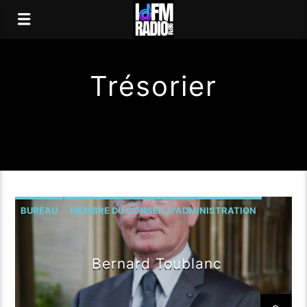
Trésorier
BUREAU
MEMBRE DU CONSEIL D'ADMINISTRATION
TRÉSORIER
Bernard Toublanc