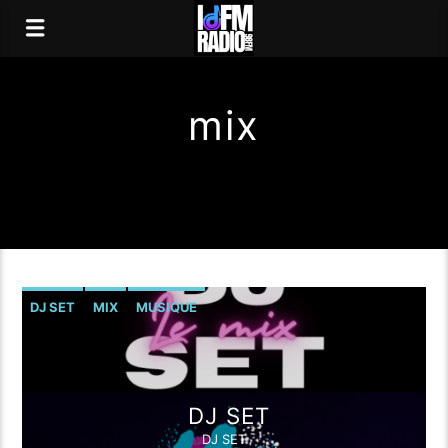
mix
DJ SET
MIX
MUSIQUE
DJ SET
DJ SET