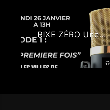
RIXE ZÉRO Une
série produite par
IDFM Radio, avec le
soutien de la Région
Île-de-France.