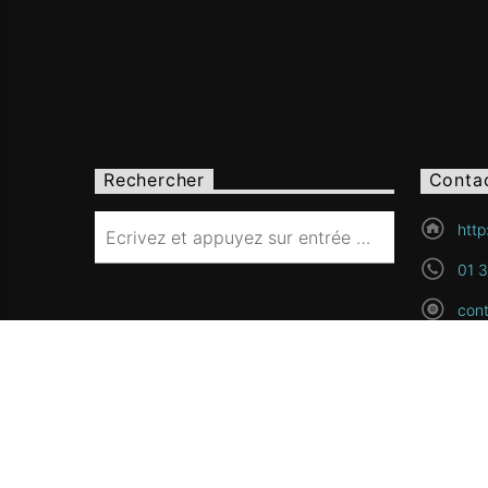
Rechercher
Conta
http
01 3
cont
26bi
9588