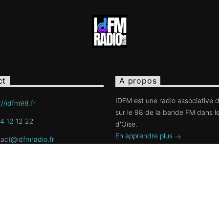
ct
A propos
IDFM est une radio associative d
://idfm98.fr
sur le 98 de la bande FM dans le
4 12 12 22
d'Oise.
En apprendre plus
act@idfmradio.fr
s rue de Mora
0, Enghien les bains