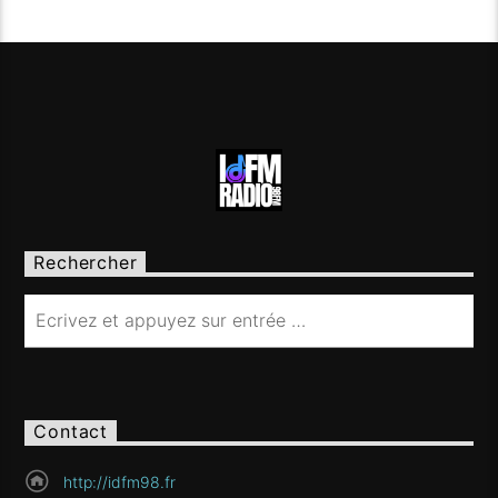
00:00
Lundi
Ecoutez les programmes d'IDFM Radio 24h/24 , on
vous accompagne toute la nuit en musique sans
En savoir plus
interruption, pas de pub, pas de blabla. [...]
Rechercher
Contact
http://idfm98.fr